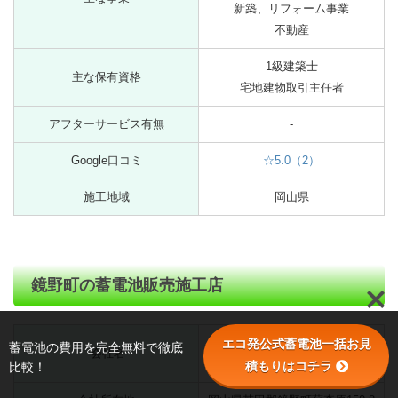
新築、リフォーム事業
不動産
1級建築士
主な保有資格
宅地建物取引主任者
アフターサービス有無
-
Google口コミ
☆5.0（2）
施工地域
岡山県
鏡野町の蓄電池販売施工店
エコ発公式蓄電池一括お見
蓄電池の費用を完全無料で徹底
会社名
有限会社新生電気水道設備
積もりはコチラ
比較！