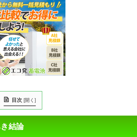
目次
[
開く
]
べき結論