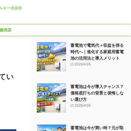
ルギー倶楽部
販売店
蓄電池で電気代＋収益を得る
時代へ｜進化する家庭用蓄電
池の活用法と導入メリット
2026/4/26
てい
蓄電池は今が導入チャンス？
価格底打ちの背景と後悔しな
い選び方
2026/4/26
蓄電池は今が買い時？元が取