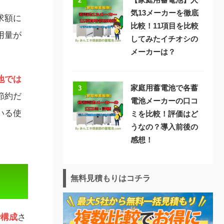
2
気13メーカーを徹底
求額に
比較！11項目を比較
用量が
してみたイチオシの
メーカーは？
地では
家庭用蓄電池で各蓄
3
節約だ
電池メーカーの口コ
いる使
ミを比較！評価はど
うなの？導入前後の
感想！
無料見積もりはコチラ
で構成
さ