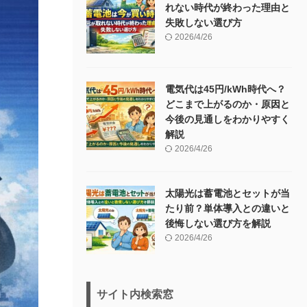
れない時代が終わった理由と
失敗しない選び方
2026/4/26
電気代は45円/kWh時代へ？
どこまで上がるのか・原因と
今後の見通しをわかりやすく
解説
2026/4/26
太陽光は蓄電池とセットが当
たり前？単体導入との違いと
後悔しない選び方を解説
2026/4/26
サイト内検索窓