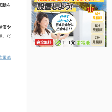
変動を
単価や
額」だ
蓄電池