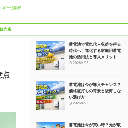
ルギー倶楽部
販売店
蓄電池で電気代＋収益を得る
時代へ｜進化する家庭用蓄電
池の活用法と導入メリット
2026/4/26
意点
蓄電池は今が導入チャンス？
価格底打ちの背景と後悔しな
い選び方
2026/4/26
蓄電池は今が買い時？元が取