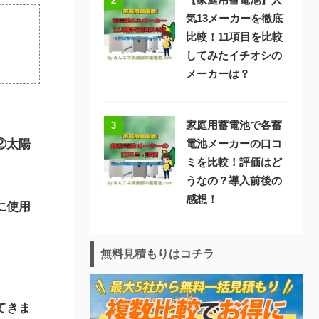
2
気13メーカーを徹底
比較！11項目を比較
してみたイチオシの
メーカーは？
家庭用蓄電池で各蓄
3
②太陽
電池メーカーの口コ
ミを比較！評価はど
うなの？導入前後の
感想！
に使用
無料見積もりはコチラ
てきま