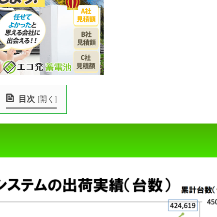
目次
[
開く
]