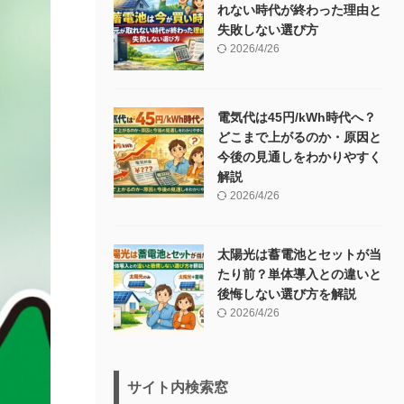
れない時代が終わった理由と
失敗しない選び方
2026/4/26
電気代は45円/kWh時代へ？
どこまで上がるのか・原因と
今後の見通しをわかりやすく
解説
2026/4/26
太陽光は蓄電池とセットが当
たり前？単体導入との違いと
後悔しない選び方を解説
2026/4/26
サイト内検索窓