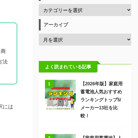
アーカイブ
、商
方法
よく読まれている記事
【2026年版】家庭用
1
蓄電池人気おすすめ
ランキングトップ5/
択には
メーカー13社を比
較！
【家庭用蓄電池】人