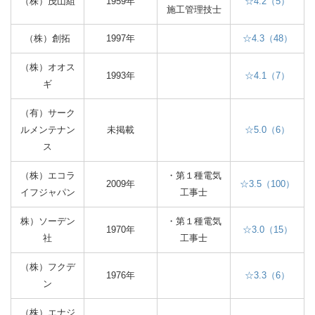
（株）茂山組
1959年
☆4.2（5）
施工管理技士
（株）創拓
1997年
☆4.3（48）
（株）オオス
1993年
☆4.1（7）
ギ
（有）サーク
ルメンテナン
未掲載
☆5.0（6）
ス
（株）エコラ
・第１種電気
2009年
☆3.5（100）
イフジャパン
工事士
株）ソーデン
・第１種電気
1970年
☆3.0（15）
社
工事士
（株）フクデ
1976年
☆3.3（6）
ン
（株）エナジ