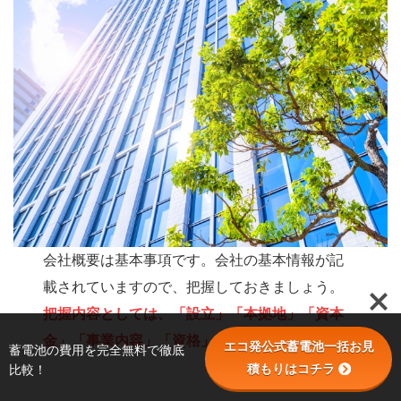
会社概要は基本事項です。会社の基本情報が記
載されていますので、把握しておきましょう。
把握内容としては、「設立」「本拠地」「資本
金」「事業内容」「資格」
の5項目
。
エコ発公式蓄電池一括お見
蓄電池の費用を完全無料で徹底
積もりはコチラ
比較！