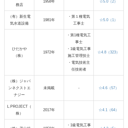
1958年
☆5.0（2）
務店
（有）新生電
・第１種電気
1981年
☆5.0（1）
気水道設備
工事士
・第1種電気工
事士
ひだかや
・1級電気工事
1972年
☆4.8（323）
（株）
施工管理技士
・電気技術主
任技術者
（株）ジャパ
ンネクストエ
未掲載
-
☆4.6（57）
ナジー
L.PROJECT（
2017年
☆4.1（64）
株）
・1級電気工事