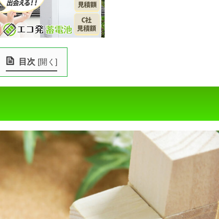
目次
[
開く
]