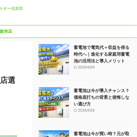
ルギー倶楽部
販売店
蓄電池で電気代＋収益を得る
時代へ｜進化する家庭用蓄電
池の活用法と導入メリット
2026/4/26
良店選
蓄電池は今が導入チャンス？
価格底打ちの背景と後悔しな
い選び方
2026/4/26
蓄電池は今が買い時？元が取