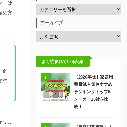
ターは
極め方
アーカイブ
よく読まれている記事
、商
【2026年版】家庭用
1
方法
蓄電池人気おすすめ
ランキングトップ5/
メーカー13社を比
較！
かりま
【家庭用蓄電池】人