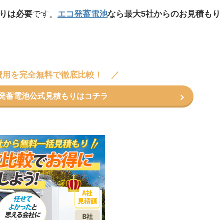
りは必要
です。
エコ発蓄電池
なら最大5社からのお見積も
費用を完全無料で徹底比較！
コ発蓄電池公式見積もりはコチラ