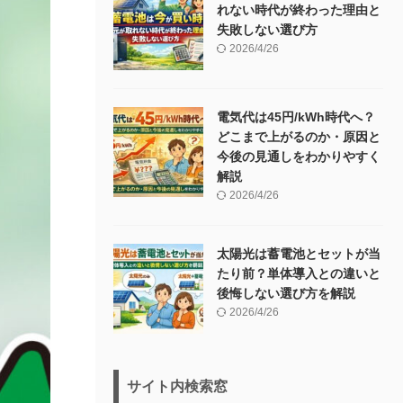
れない時代が終わった理由と
失敗しない選び方
2026/4/26
電気代は45円/kWh時代へ？
どこまで上がるのか・原因と
今後の見通しをわかりやすく
解説
2026/4/26
太陽光は蓄電池とセットが当
たり前？単体導入との違いと
後悔しない選び方を解説
2026/4/26
サイト内検索窓