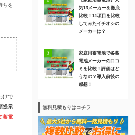
2
持ちを
気13メーカーを徹底
比較！11項目を比較
してみたイチオシの
メーカーは？
家庭用蓄電池で各蓄
3
電池メーカーの口コ
ミを比較！評価はど
うなの？導入前後の
感想！
わけで
額提示
無料見積もりはコチラ
て蓄電