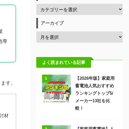
アーカイブ
業
池導
よく読まれている記事
【2026年版】家庭用
1
きます。
蓄電池人気おすすめ
ランキングトップ5/
メーカー13社を比
較！
討材
【家庭用蓄電池】人