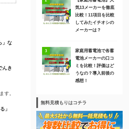
2
気13メーカーを徹底
比較！11項目を比較
してみたイチオシの
メーカーは？
ら」な
家庭用蓄電池で各蓄
3
電池メーカーの口コ
ミを比較！評価はど
でんき
うなの？導入前後の
感想！
ます。
無料見積もりはコチラ
せる」