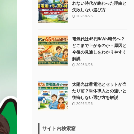
れない時代が終わった理由と
失敗しない選び方
2026/4/26
電気代は45円/kWh時代へ？
どこまで上がるのか・原因と
今後の見通しをわかりやすく
解説
2026/4/26
太陽光は蓄電池とセットが当
たり前？単体導入との違いと
後悔しない選び方を解説
2026/4/26
サイト内検索窓