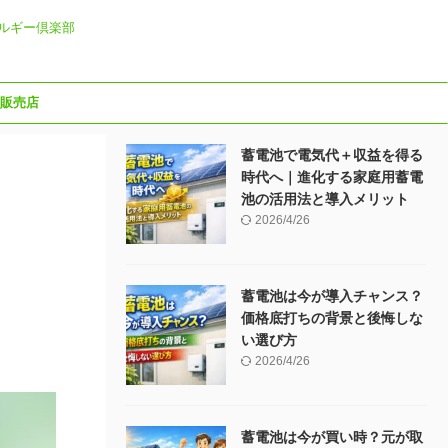
ルギー倶楽部
販売店
蓄電池で電気代＋収益を得る
時代へ｜進化する家庭用蓄電
池の活用法と導入メリット
2026/4/26
蓄電池は今が導入チャンス？
価格底打ちの背景と後悔しな
い選び方
2026/4/26
蓄電池は今が買い時？元が取