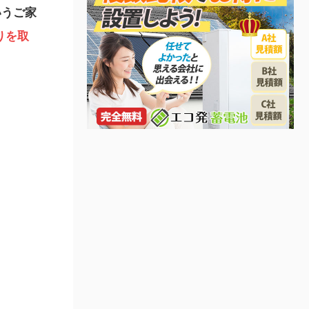
いうご家
りを取