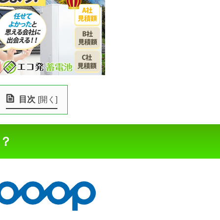
目次
[
開く
]
社？