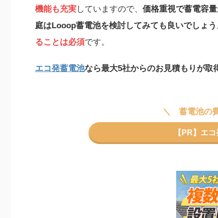
機能も充実
していますので、
価格重視で蓄電容量
庭はLooop蓄電池を検討してみても良いでしょう
ることは必須
です。
エコ発蓄電池
なら最大5社からのお見積もりが取
蓄電池の
【PR】エ