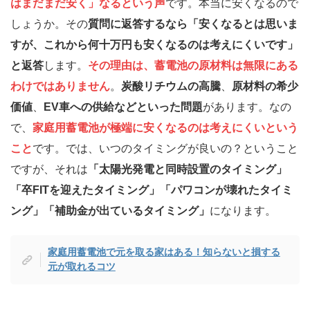
はまだまだ安く」なるという声
です。本当に安くなるので
しょうか。その
質問に返答するなら「安くなるとは思いま
すが、これから何十万円も安くなるのは考えにくいです」
と返答
します。
その理由は、蓄電池の原材料は無限にある
わけではありません
。
炭酸リチウムの高騰
、
原材料の希少
価値
、
EV車への供給などといった問題
があります。なの
で、
家庭用蓄電池が極端に安くなるのは考えにくいという
こと
です。では、いつのタイミングが良いの？ということ
ですが、それは
「太陽光発電と同時設置のタイミング」
「卒FITを迎えたタイミング」「パワコンが壊れたタイミ
ング」「補助金が出ているタイミング」
になります。
家庭用蓄電池で元を取る家はある！知らないと損する
元が取れるコツ