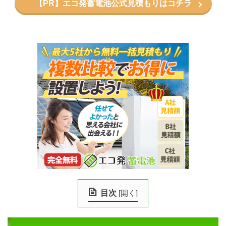
【PR】エコ発蓄電池公式見積もりはコチラ
目次
[
開く
]