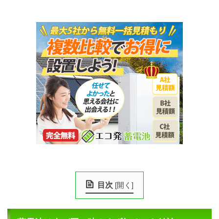
目次
[
開く
]