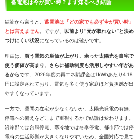
蓄電池は今が買い時？まず知るべき結論
結論から言うと、
蓄電池は「どの家でも必ず今が買い時」
とは言えません
。ですが、
以前より“元が取れない”と決め
つけにくい状況
になっているのは確かです。
理由は、
買う電気の単価が上がり、余った太陽光を自宅で
使う価値が高まり、さらに補助制度も活用しやすい年があ
るから
です。2026年度の再エネ賦課金は1kWhあたり4.18
円に設定されており、電気を多く使う家庭ほど負担感が出
やすくなっています。
一方で、昼間の在宅が少なくないか、太陽光発電の有無、
停電への備えをどこまで重視するかで結論は変わります。
沿岸部では台風停電、寒冷地では冬季停電、都市部では停
電時の生活影響が大きくなりやすいため、全国対応で見て