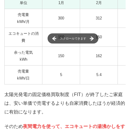
単位
1月
2月
売電量
300
312
kWh/月
エコキュートの消
150
150
スクロールできます
費
余った電気
150
162
kWh
売電量
5
5.4
kWh/日
太陽光発電の固定価格買取制度（FIT）が終了したご家庭
は、安い単価で売電するよりも自家消費したほうが経済的
に有効になります。
そのため
夜間電力を使って、エコキュートの湯沸かしをす