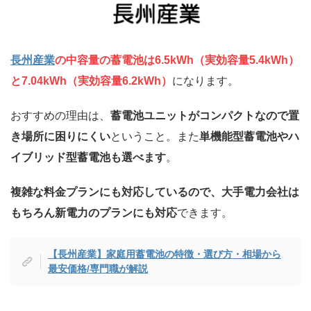
長州産業
の中容量の蓄電池は6.5kWh（実効容量5.4kWh）
と7.04kWh（実効容量6.2kWh）
になります。
おすすめの理由は、
蓄電池ユニットがコンパクトなので置
き場所に困りにくい
ということ。また
単機能型蓄電池やハ
イブリッド型蓄電池も選べます
。
複雑な料金プランにも対応しているので、大手電力会社は
もちろん新電力のプランにも対応
できます。
【長州産業】家庭用蓄電池の特徴・選び方・相場から
最安価格/専門職が解説