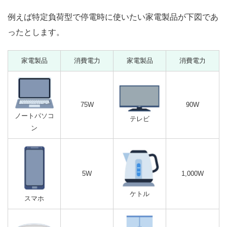
例えば特定負荷型で停電時に使いたい家電製品が下図であ
ったとします。
家電製品
消費電力
家電製品
消費電力
75W
90W
ノートパソコ
テレビ
ン
5W
1,000W
ケトル
スマホ