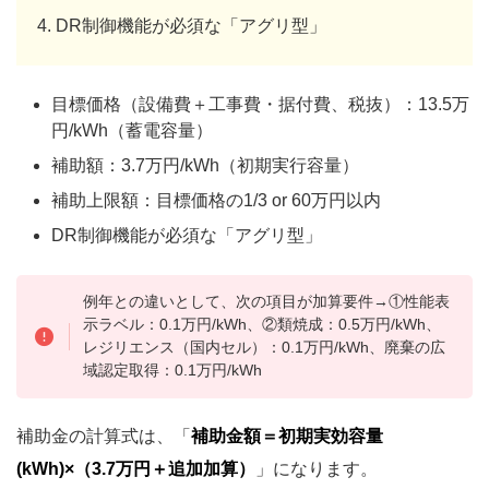
DR制御機能が必須な「アグリ型」
目標価格（設備費＋工事費・据付費、税抜）：13.5万
円/kWh（蓄電容量）
補助額：3.7万円/kWh（初期実行容量）
補助上限額：目標価格の1/3 or 60万円以内
DR制御機能が必須な「アグリ型」
例年との違いとして、次の項目が加算要件→①性能表
示ラベル：0.1万円/kWh、②類焼成：0.5万円/kWh、
レジリエンス（国内セル）：0.1万円/kWh、廃棄の広
域認定取得：0.1万円/kWh
補助金の計算式は、「
補助金額＝初期実効容量
(kWh)×（3.7万円＋追加加算）
」になります。