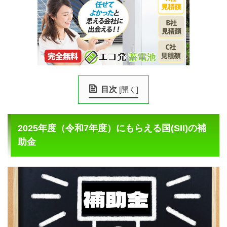
目次
[
開く
]
2025年度（令和7年度）にもらえる国(SII)の補
助金