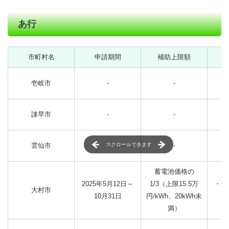
あ行
市町村名
申請期間
補助上限額
壱岐市
-
-
諌早市
-
-
雲仙市
スクロールできます
-
-
蓄電池価格の
2025年5月12日～
1/3（上限15.5万
・太
大村市
10月31日
円/kWh、20kWh未
満）