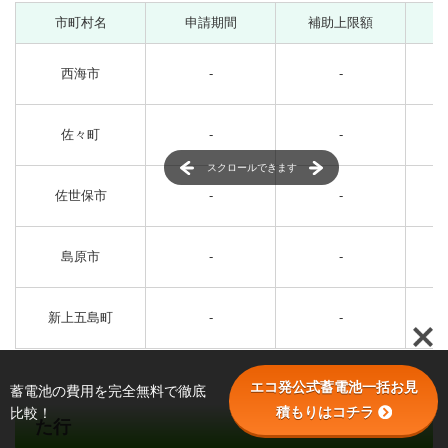
市町村名
申請期間
補助上限額
西海市
-
-
佐々町
-
-
スクロールできます
佐世保市
-
-
島原市
-
-
新上五島町
-
-
エコ発公式蓄電池一括お見
蓄電池の費用を完全無料で徹底
積もりはコチラ
比較！
た行