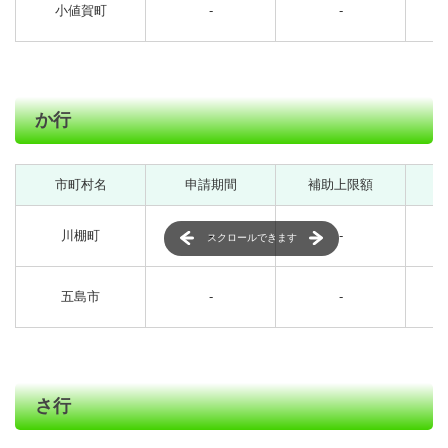
小値賀町
-
-
か行
市町村名
申請期間
補助上限額
川棚町
-
-
スクロールできます
五島市
-
-
さ行