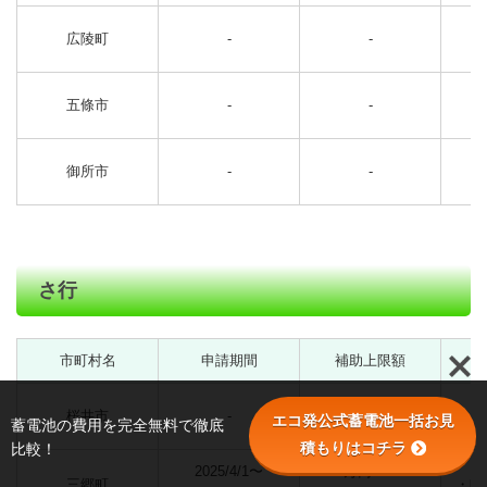
広陵町
-
-
五條市
-
-
御所市
-
-
さ行
市町村名
申請期間
補助上限額
桜井市
-
-
エコ発公式蓄電池一括お見
蓄電池の費用を完全無料で徹底
積もりはコチラ
比較！
2025/4/1〜
2万円/kWh
三郷町
・町