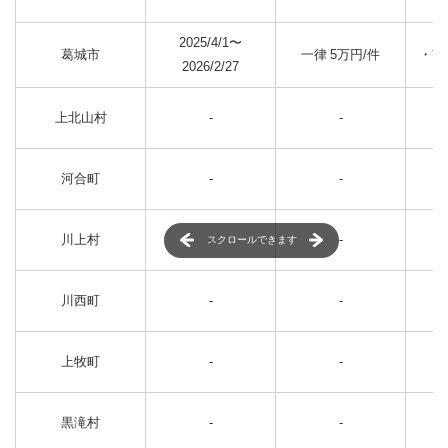
2025/4/1〜
葛城市
一律 5万円/件
・市
2026/2/27
上北山村
-
-
河合町
-
-
川上村
-
-
スクロールできます
川西町
-
-
上牧町
-
-
黒滝村
-
-