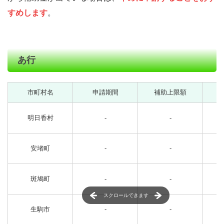
すめします
。
あ行
市町村名
申請期間
補助上限額
明日香村
-
-
安堵町
-
-
斑鳩町
-
-
スクロールできます
生駒市
-
-