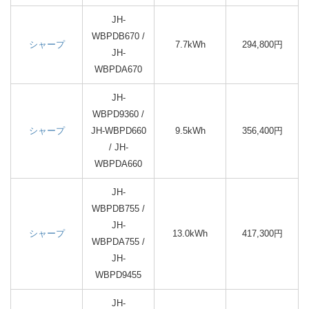
JH-
WBPDB670 /
シャープ
7.7kWh
294,800円
JH-
WBPDA670
JH-
WBPD9360 /
シャープ
JH-WBPD660
9.5kWh
356,400円
/ JH-
WBPDA660
JH-
WBPDB755 /
JH-
シャープ
13.0kWh
417,300円
WBPDA755 /
JH-
WBPD9455
JH-