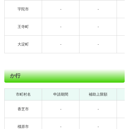
宇陀市
-
-
王寺町
-
-
大淀町
-
-
か行
市町村名
申請期間
補助上限額
香芝市
-
-
橿原市
-
-