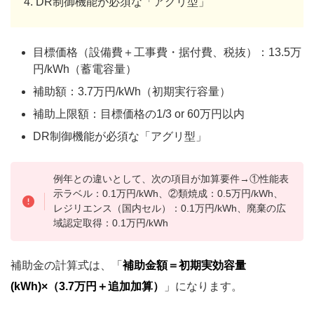
DR制御機能が必須な「アグリ型」
目標価格（設備費＋工事費・据付費、税抜）：13.5万
円/kWh（蓄電容量）
補助額：3.7万円/kWh（初期実行容量）
補助上限額：目標価格の1/3 or 60万円以内
DR制御機能が必須な「アグリ型」
例年との違いとして、次の項目が加算要件→①性能表
示ラベル：0.1万円/kWh、②類焼成：0.5万円/kWh、
レジリエンス（国内セル）：0.1万円/kWh、廃棄の広
域認定取得：0.1万円/kWh
補助金の計算式は、「
補助金額＝初期実効容量
(kWh)×（3.7万円＋追加加算）
」になります。