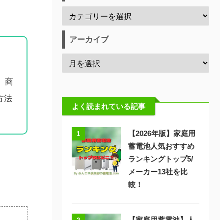
アーカイブ
、商
方法
よく読まれている記事
【2026年版】家庭用
1
蓄電池人気おすすめ
ランキングトップ5/
メーカー13社を比
較！
【家庭用蓄電池】人