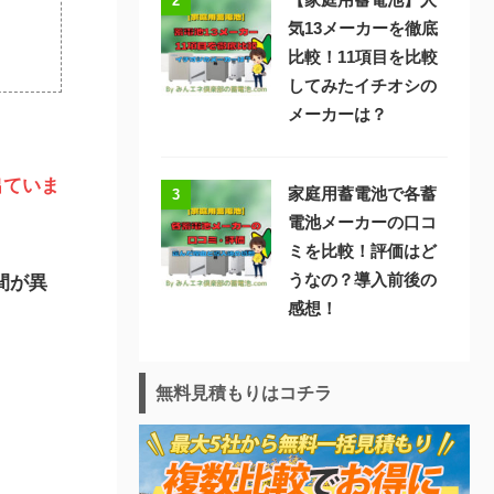
2
気13メーカーを徹底
比較！11項目を比較
してみたイチオシの
メーカーは？
出ていま
家庭用蓄電池で各蓄
3
電池メーカーの口コ
ミを比較！評価はど
うなの？導入前後の
間が異
感想！
無料見積もりはコチラ