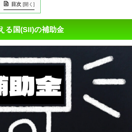
目次
[
開く
]
る国(SII)の補助金