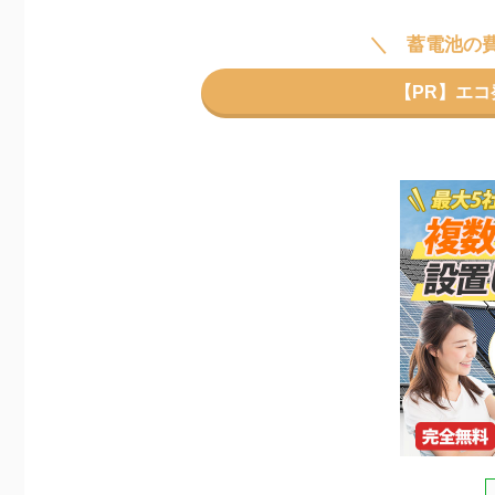
蓄電池の
【PR】エ