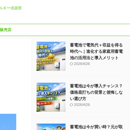
ルギー倶楽部
販売店
蓄電池で電気代＋収益を得る
時代へ｜進化する家庭用蓄電
池の活用法と導入メリット
2026/4/26
蓄電池は今が導入チャンス？
価格底打ちの背景と後悔しな
い選び方
2026/4/26
蓄電池は今が買い時？元が取