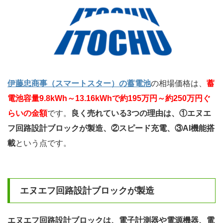
伊藤忠商事（スマートスター）の蓄電池
の相場価格は、
蓄
電池容量9.8kWh～13.16kWhで約195万円～約250万円ぐ
らいの金額
です。
良く売れている3つの理由は、①エヌエ
フ回路設計ブロックが製造、②スピード充電、③AI機能搭
載
という点です。
エヌエフ回路設計ブロックが製造
エヌエフ回路設計ブロックは、電子計測器や電源機器、電