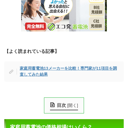
【よく読まれている記事】
家庭用蓄電池13メーカーを比較！専門家が11項目を調
査してみた結果
目次
[
開く
]
家庭用蓄電池の価格相場はいくら？