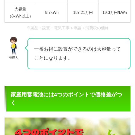
大容量
9.7kWh
187.21万円
19.3万円/kWh
（8kWh以上）
※製品＋設置＋電気工事＋申請＋消費税の価格
一番お得に設置ができるのは大容量って
ことになります。
管理人
家庭用蓄電池には4つのポイントで価格差がつ
く