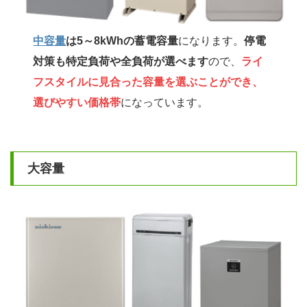
中容量
は5～8kWhの蓄電容量
になります。
停電
対策も特定負荷や全負荷が選べます
ので、
ライ
フスタイルに見合った容量を選ぶことができ、
選びやすい価格帯
になっています。
大容量