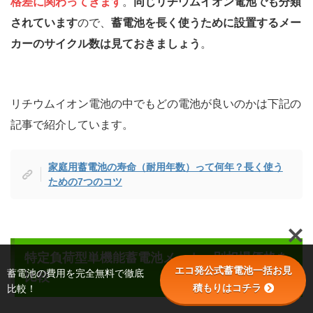
格差に関わってきます
。
同じリチウムイオン電池でも分類
されています
ので、
蓄電池を長く使うために設置するメー
カーのサイクル数は見ておきましょう
。
リチウムイオン電池の中でもどの電池が良いのかは下記の
記事で紹介しています。
家庭用蓄電池の寿命（耐用年数）って何年？長く使う
ための7つのコツ
特定負荷型単機能蓄電池メーカー別相場価格を
エコ発公式蓄電池一括お見
蓄電池の費用を完全無料で徹底
比較
積もりはコチラ
比較！