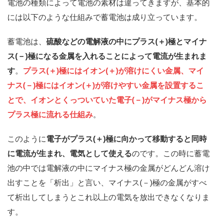
電池の種類によって電池の素材は違ってきますが、基本的
には以下のような仕組みで蓄電池は成り立っています。
蓄電池は、
硫酸などの電解液の中にプラス(＋)極とマイナ
ス(－)極になる金属を入れることによって電流が生まれま
す
。
プラス(＋)極にはイオン(＋)が溶けにくい金属、マイ
ナス(－)極にはイオン(＋)が溶けやすい金属を設置するこ
とで、イオンとくっついていた電子(－)がマイナス極から
プラス極に流れる仕組み
。
このように
電子がプラス(＋)極に向かって移動すると同時
に電流が生まれ、電気として使える
のです。この時に蓄電
池の中では電解液の中にマイナス極の金属がどんどん溶け
出すことを「析出」と言い、マイナス(－)極の金属がすべ
て析出してしまうとこれ以上の電気を放出できなくなりま
す。