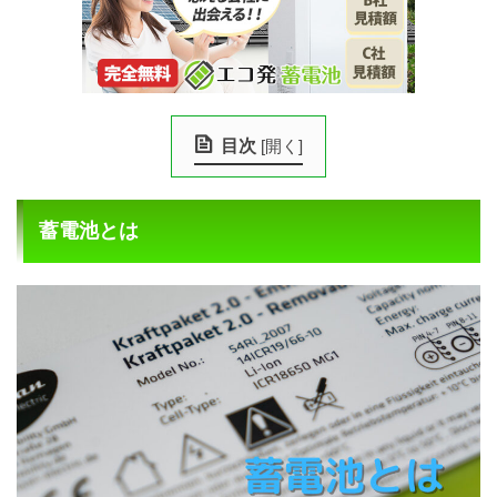
目次
[
開く
]
蓄電池とは